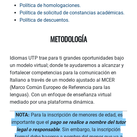
Política de homologaciones.
Política de solicitud de constancias académicas.
Política de descuentos.
METODOLOGÍA
Idiomas UTP trae para ti grandes oportunidades bajo
un modelo virtual; donde te ayudaremos a alcanzar y
fortalecer competencias para la comunicación en
Italiano a través de un modelo ajustado al MCER
(Marco Común Europeo de Referencia para las
lenguas). Con un enfoque de enseñanza virtual
mediado por una plataforma dinámica.
NOTA:
Para la inscripción de menores de edad, es
importante que el
pago se realice a nombre del tutor
legal o responsable
.
Sin embargo, la inscripción
formal debe hacerse a nombre del menor que va a