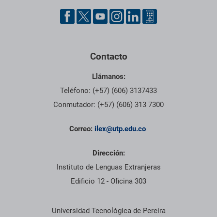
Pie de página con información de contacto, redes sociales y dat
Contacto
Llámanos:
Teléfono: (+57) (606) 3137433
Conmutador: (+57) (606) 313 7300
Correo:
ilex@utp.edu.co
Dirección:
Instituto de Lenguas Extranjeras
Edificio 12 - Oficina 303
Información institucional
Universidad Tecnológica de Pereira